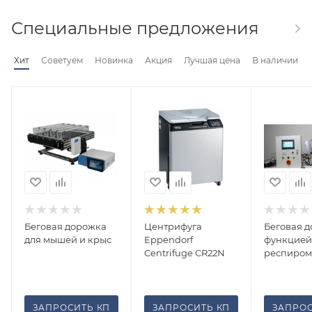
Специальные предложения
Хит
Советуем
Новинка
Акция
Лучшая цена
В наличии
Беговая дорожка
Центрифуга
Беговая д
для мышей и крыс
Eppendorf
функцией
Centrifuge CR22N
респиром
ЗАПРОСИТЬ КП
ЗАПРОСИТЬ КП
ЗАПРОС