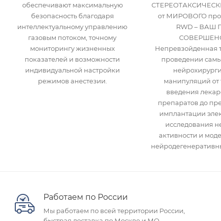
обеспечивают максимальную
СТЕРЕОТАКСИЧЕСК
безопасность благодаря
от МИРОВОГО про
интеллектуальному управлению
RWD – ВАШ 
газовым потоком, точному
СОВЕРШЕНС
мониторингу жизненных
Непревзойденная т
показателей и возможности
проведении самы
индивидуальной настройки
нейрохирурги
режимов анестезии.
манипуляций от 
введения лекар
препаратов до пр
имплантации элек
исследования н
активности и мод
нейродегенеративны
Работаем по России
Мы работаем по всей территории России,
быстрая доставка по Москве и МО