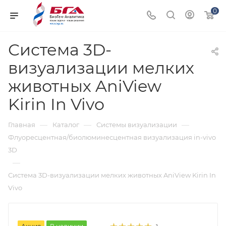
0
Система 3D-
визуализации мелких
животных AniView
Kirin In Vivo
—
—
—
Главная
Каталог
Системы визуализации
Флуоресцентная/биолюминесцентная визуализация in-vivo
3D
—
Система 3D-визуализации мелких животных AniView Kirin In
Vivo