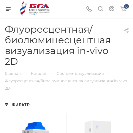
0
Флуоресцентная/
биолюминесцентная
визуализация in-vivo
2D
—
—
—
Главная
Каталог
Системы визуализации
Флуоресцентная/биолюминесцентная визуализация in-vivo
2D
ФИЛЬТР