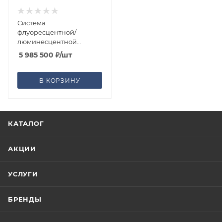
Система
флуоресцентной/
люминесцентной
визуализации in-vivo
5 985 500
₽
/шт
AniView SE
В КОРЗИНУ
КАТАЛОГ
АКЦИИ
УСЛУГИ
БРЕНДЫ