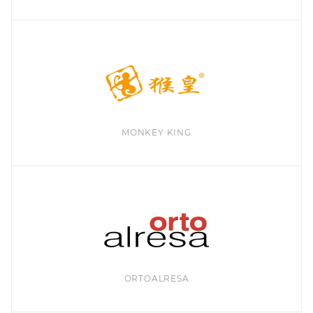
MONKEY KING
ORTOALRESA