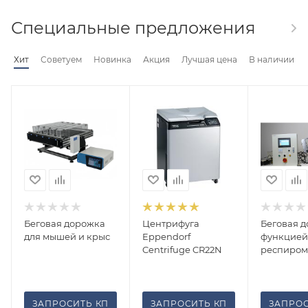
Специальные предложения
Хит
Советуем
Новинка
Акция
Лучшая цена
В наличии
Беговая дорожка
Центрифуга
Беговая д
для мышей и крыс
Eppendorf
функцией
Centrifuge CR22N
респиром
ЗАПРОСИТЬ КП
ЗАПРОСИТЬ КП
ЗАПРОС