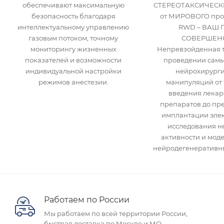
обеспечивают максимальную
СТЕРЕОТАКСИЧЕСК
безопасность благодаря
от МИРОВОГО про
интеллектуальному управлению
RWD – ВАШ 
газовым потоком, точному
СОВЕРШЕНС
мониторингу жизненных
Непревзойденная т
показателей и возможности
проведении самы
индивидуальной настройки
нейрохирурги
режимов анестезии.
манипуляций от 
введения лекар
препаратов до пр
имплантации элек
исследования н
активности и мод
нейродегенеративны
Работаем по России
Мы работаем по всей территории России,
быстрая доставка по Москве и МО