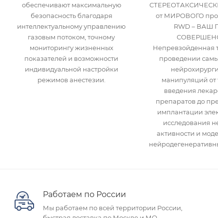
обеспечивают максимальную
СТЕРЕОТАКСИЧЕСК
безопасность благодаря
от МИРОВОГО про
интеллектуальному управлению
RWD – ВАШ 
газовым потоком, точному
СОВЕРШЕНС
мониторингу жизненных
Непревзойденная т
показателей и возможности
проведении самы
индивидуальной настройки
нейрохирурги
режимов анестезии.
манипуляций от 
введения лекар
препаратов до пр
имплантации элек
исследования н
активности и мод
нейродегенеративны
Работаем по России
Мы работаем по всей территории России,
быстрая доставка по Москве и МО