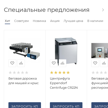
Специальные предложения
Хит
Советуем
Новинка
Акция
Лучшая цена
В наличии
Беговая дорожка
Центрифуга
Беговая д
для мышей и крыс
Eppendorf
функцией
Centrifuge CR22N
респиром
ЗАПРОСИТЬ КП
ЗАПРОСИТЬ КП
ЗАПРОС