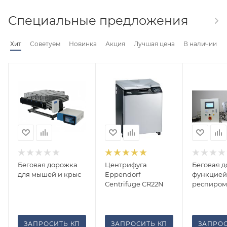
Специальные предложения
Хит
Советуем
Новинка
Акция
Лучшая цена
В наличии
Беговая дорожка
Центрифуга
Беговая д
для мышей и крыс
Eppendorf
функцией
Centrifuge CR22N
респиром
ЗАПРОСИТЬ КП
ЗАПРОСИТЬ КП
ЗАПРОС