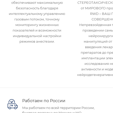
обеспечивают максимальную
СТЕРЕОТАКСИЧЕСК
безопасность благодаря
от МИРОВОГО про
интеллектуальному управлению
RWD – ВАШ 
газовым потоком, точному
СОВЕРШЕНС
мониторингу жизненных
Непревзойденная т
показателей и возможности
проведении самы
индивидуальной настройки
нейрохирурги
режимов анестезии.
манипуляций от 
введения лекар
препаратов до пр
имплантации элек
исследования н
активности и мод
нейродегенеративны
Работаем по России
Мы работаем по всей территории России,
быстрая доставка по Москве и МО