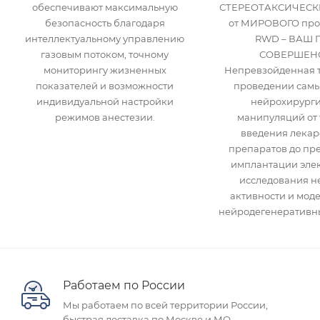
обеспечивают максимальную
СТЕРЕОТАКСИЧЕСК
безопасность благодаря
от МИРОВОГО про
интеллектуальному управлению
RWD – ВАШ 
газовым потоком, точному
СОВЕРШЕНС
мониторингу жизненных
Непревзойденная т
показателей и возможности
проведении самы
индивидуальной настройки
нейрохирурги
режимов анестезии.
манипуляций от 
введения лекар
препаратов до пр
имплантации элек
исследования н
активности и мод
нейродегенеративны
Работаем по России
Мы работаем по всей территории России,
быстрая доставка по Москве и МО