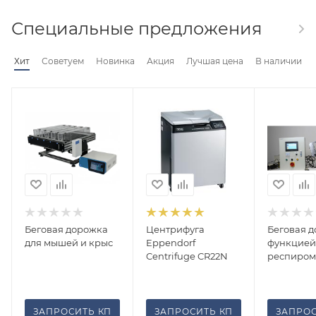
Специальные предложения
Хит
Советуем
Новинка
Акция
Лучшая цена
В наличии
Беговая дорожка
Центрифуга
Беговая д
для мышей и крыс
Eppendorf
функцией
Centrifuge CR22N
респиром
ЗАПРОСИТЬ КП
ЗАПРОСИТЬ КП
ЗАПРОС