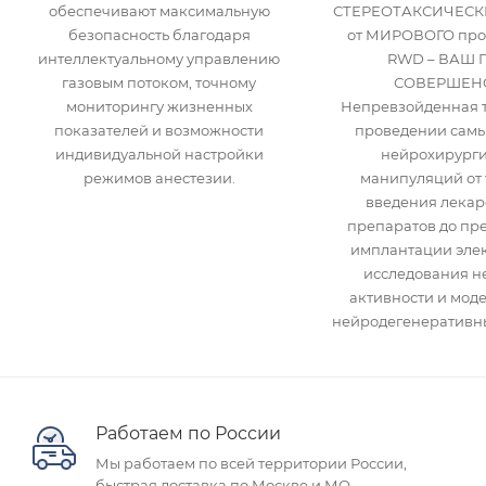
обеспечивают максимальную
СТЕРЕОТАКСИЧЕСК
безопасность благодаря
от МИРОВОГО про
интеллектуальному управлению
RWD – ВАШ 
газовым потоком, точному
СОВЕРШЕНС
мониторингу жизненных
Непревзойденная т
показателей и возможности
проведении самы
индивидуальной настройки
нейрохирурги
режимов анестезии.
манипуляций от 
введения лекар
препаратов до пр
имплантации элек
исследования н
активности и мод
нейродегенеративны
Работаем по России
Мы работаем по всей территории России,
быстрая доставка по Москве и МО