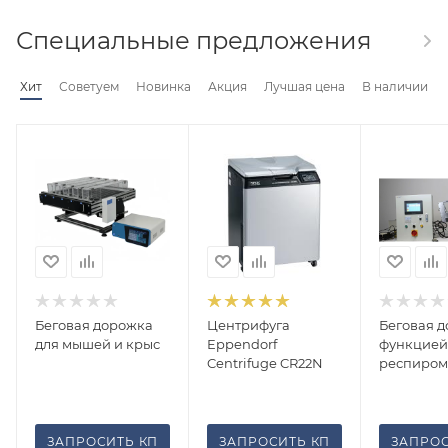
Специальные предложения
Хит
Советуем
Новинка
Акция
Лучшая цена
В наличии
Беговая дорожка
Центрифуга
Беговая д
для мышей и крыс
Eppendorf
функцией
Centrifuge CR22N
респиром
ЗАПРОСИТЬ КП
ЗАПРОСИТЬ КП
ЗАПРОС