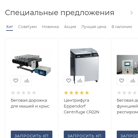
Специальные предложения
Хит
Советуем
Новинка
Акция
Лучшая цена
В наличии
Беговая дорожка
Центрифуга
Беговая д
для мышей и крыс
Eppendorf
функцией
Centrifuge CR22N
респиром
ЗАПРОСИТЬ КП
ЗАПРОСИТЬ КП
ЗАПРОС