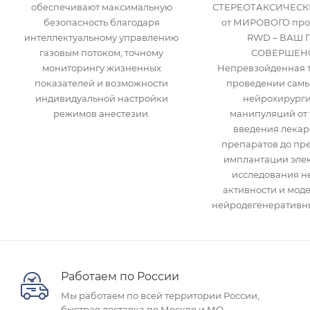
обеспечивают максимальную
СТЕРЕОТАКСИЧЕСК
безопасность благодаря
от МИРОВОГО про
интеллектуальному управлению
RWD – ВАШ 
газовым потоком, точному
СОВЕРШЕНС
мониторингу жизненных
Непревзойденная т
показателей и возможности
проведении самы
индивидуальной настройки
нейрохирурги
режимов анестезии.
манипуляций от 
введения лекар
препаратов до пр
имплантации элек
исследования н
активности и мод
нейродегенеративны
Работаем по России
Мы работаем по всей территории России,
быстрая доставка по Москве и МО