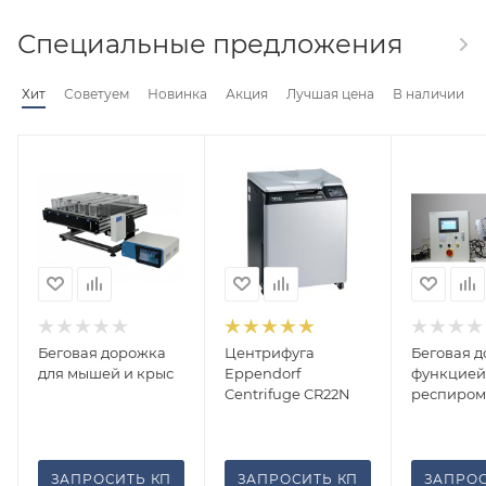
Специальные предложения
Хит
Советуем
Новинка
Акция
Лучшая цена
В наличии
Беговая дорожка
Центрифуга
Беговая д
для мышей и крыс
Eppendorf
функцией
Centrifuge CR22N
респиром
ЗАПРОСИТЬ КП
ЗАПРОСИТЬ КП
ЗАПРОС