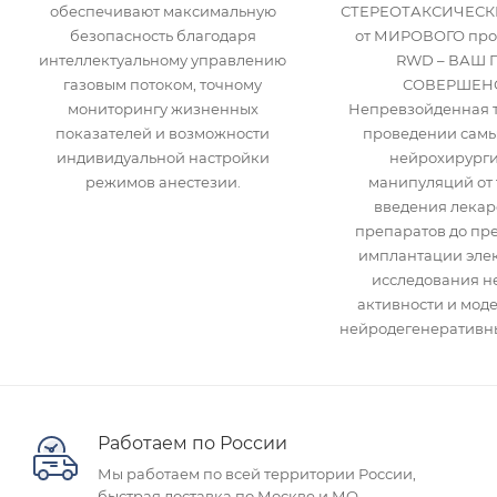
обеспечивают максимальную
СТЕРЕОТАКСИЧЕСК
безопасность благодаря
от МИРОВОГО про
интеллектуальному управлению
RWD – ВАШ 
газовым потоком, точному
СОВЕРШЕНС
мониторингу жизненных
Непревзойденная т
показателей и возможности
проведении самы
индивидуальной настройки
нейрохирурги
режимов анестезии.
манипуляций от 
введения лекар
препаратов до пр
имплантации элек
исследования н
активности и мод
нейродегенеративны
Работаем по России
Мы работаем по всей территории России,
быстрая доставка по Москве и МО