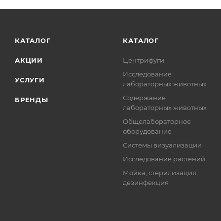
КАТАЛОГ
КАТАЛОГ
АКЦИИ
Центрифуги
Исследование
УСЛУГИ
лабораторных животных
Содержание
БРЕНДЫ
лабораторных животных
Общелабораторное
оборудование
Системы визуализации
Исследование растений
Мойка, стерилизация,
дезинфекция