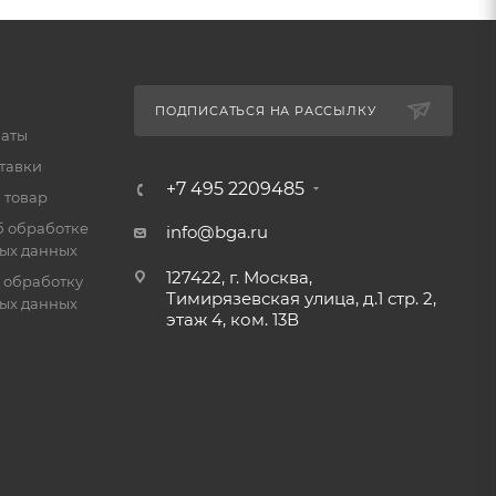
ПОДПИСАТЬСЯ НА РАССЫЛКУ
латы
тавки
+7 495 2209485
 товар
б обработке
info@bga.ru
ых данных
127422, г. Москва,
 обработку
Тимирязевская улица, д.1 стр. 2,
ых данных
этаж 4, ком. 13В