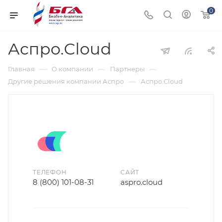
0
Аспро.Cloud
—
—
—
Главная
О компании
Партнеры
—
Другие решения компании Аспро
Аспро.Cloud
ТЕЛЕФОН
САЙТ
8 (800) 101-08-31
aspro.cloud