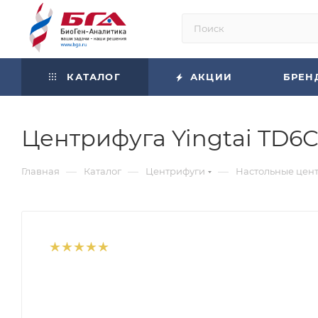
КАТАЛОГ
АКЦИИ
БРЕН
Центрифуга Yingtai TD6
—
—
—
Главная
Каталог
Центрифуги
Настольные цен