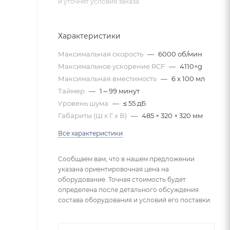
и уточнят условия заказа
Характеристики
Максимальная скорость
—
6000 об/мин
Максимальное ускорение RCF
—
4110×g
Максимальная вместимость
—
6 х 100 мл
Таймер
—
1～99 минут
Уровень шума
—
≤ 55 дБ
Габариты (Ш х Г х В)
—
485 × 320 × 320 мм
Все характеристики
Сообщаем вам, что в нашем предложении
указана ориентировочная цена на
оборудование. Точная стоимость будет
определена после детального обсуждения
состава оборудования и условий его поставки.