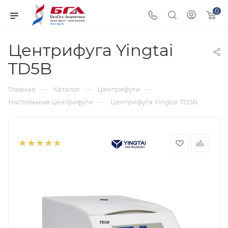
0
Центрифуга Yingtai
TD5B
—
—
—
Главная
Каталог
Центрифуги
—
Настольные центрифуги
Центрифуга Yingtai TD5B