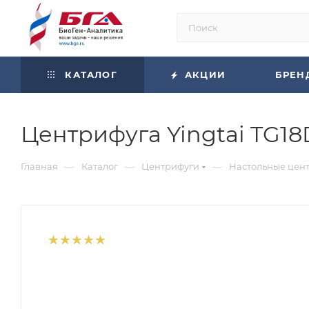
КАТАЛОГ
АКЦИИ
БРЕН
Центрифуга Yingtai TG18
—
—
—
Главная
Каталог
Центрифуги
Настольные цен