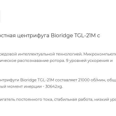
тная центрифуга Bioridge TGL-21M с
редовой интеллектуальной технологией. Микрокомпьют
ческое распознавание ротора. 9 уровней ускорения и
трифуги Bioridge TGL-21M составляет 21000 об/мин, об
ый момент инерции - 30642xg.
гатель постоянного тока, стабильная работа, низкий ур