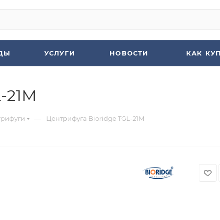
ДЫ
УСЛУГИ
НОВОСТИ
КАК КУ
L-21M
—
трифуги
Центрифуга Bioridge TGL-21M