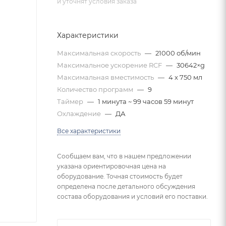
и уточнят условия заказа
Характеристики
Максимальная скорость
—
21000 об/мин
Максимальное ускорение RCF
—
30642×g
Максимальная вместимость
—
4 x 750 мл
Количество программ
—
9
Таймер
—
1 минута ~ 99 часов 59 минут
Охлаждение
—
ДА
Все характеристики
Сообщаем вам, что в нашем предложении
указана ориентировочная цена на
оборудование. Точная стоимость будет
определена после детального обсуждения
состава оборудования и условий его поставки.