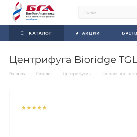
КАТАЛОГ
АКЦИИ
БРЕН
Центрифуга Bioridge TG
—
—
—
Главная
Каталог
Центрифуги
Настольные цен