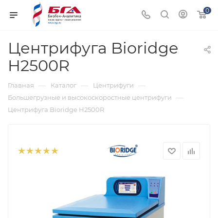
0
Центрифуга Bioridge
H2500R
—
—
—
Главная
Каталог
Центрифуги
—
Большегрузные и высокоскоростные центрифуги
Центрифуга Bioridge H2500R