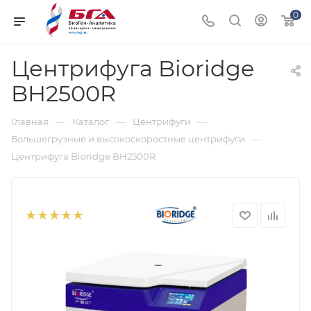
0
Центрифуга Bioridge
BH2500R
—
—
—
Главная
Каталог
Центрифуги
—
Большегрузные и высокоскоростные центрифуги
Центрифуга Bioridge BH2500R