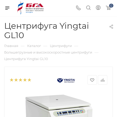
0
Центрифуга Yingtai
GL10
—
—
—
Главная
Каталог
Центрифуги
—
Большегрузные и высокоскоростные центрифуги
Центрифуга Yingtai GL10