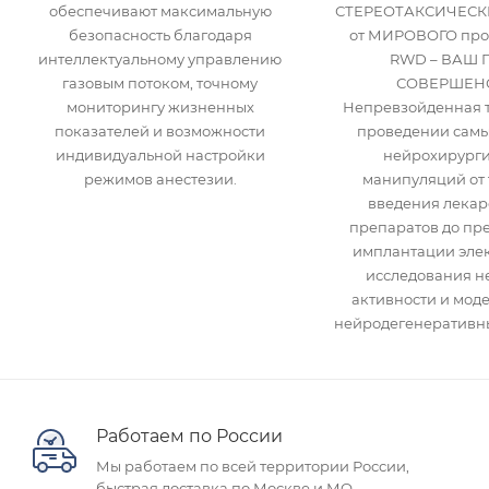
обеспечивают максимальную
СТЕРЕОТАКСИЧЕСК
безопасность благодаря
от МИРОВОГО про
интеллектуальному управлению
RWD – ВАШ 
газовым потоком, точному
СОВЕРШЕНС
мониторингу жизненных
Непревзойденная т
показателей и возможности
проведении самы
индивидуальной настройки
нейрохирурги
режимов анестезии.
манипуляций от 
введения лекар
препаратов до пр
имплантации элек
исследования н
активности и мод
нейродегенеративны
Работаем по России
Мы работаем по всей территории России,
быстрая доставка по Москве и МО