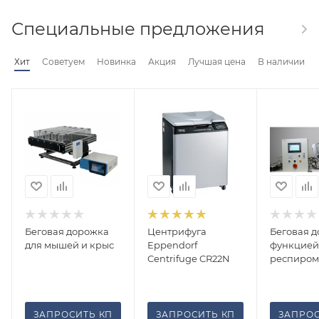
Специальные предложения
Хит
Советуем
Новинка
Акция
Лучшая цена
В наличии
Беговая дорожка
Центрифуга
Беговая д
для мышей и крыс
Eppendorf
функцией
Centrifuge CR22N
респиром
ЗАПРОСИТЬ КП
ЗАПРОСИТЬ КП
ЗАПРОС