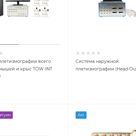
плетизмографии всего
Система наружной
 мышей и крыс TOW-INT
плетизмографии (Head-Ou
R
етуем
Хит