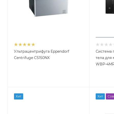
Ультрацентрифуга Eppendorf
Система 
Centrifuge CS150NX
тела для
WBP-4M
Хит
Хит
Сов