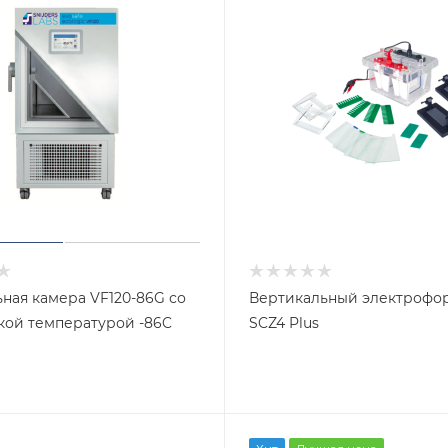
ная камера VF120-86G со
Вертикальный электрофор
кой температурой -86C
SCZ4 Plus