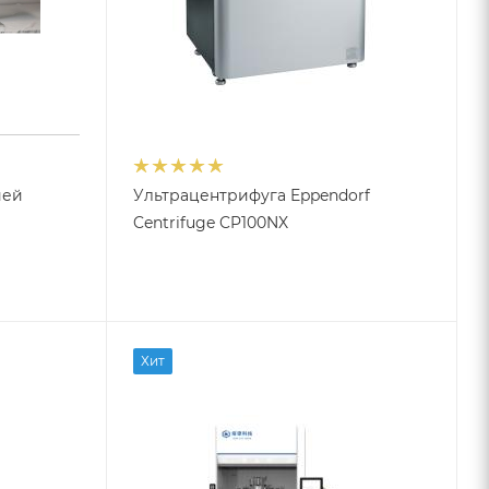
ией
Ультрацентрифуга Eppendorf
Centrifuge CP100NX
Хит