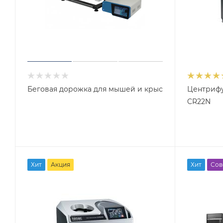
Беговая дорожка для мышей и крыс
Центрифуг
CR22N
Хит
Акция
Хит
Сов