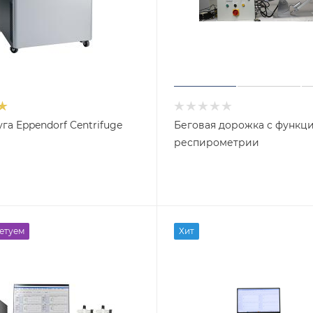
а Eppendorf Centrifuge
Беговая дорожка с функц
респирометрии
етуем
Хит